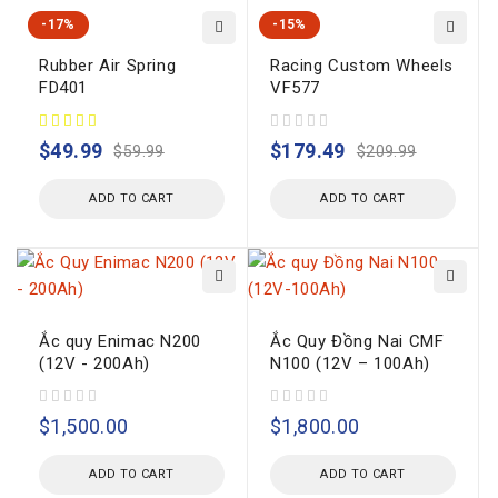
-17%
-15%
Rubber Air Spring
Racing Custom Wheels
FD401
VF577
out of 5
$
49.99
$
179.49
$
59.99
$
209.99
ADD TO CART
ADD TO CART
Ắc quy Enimac N200
Ắc Quy Đồng Nai CMF
(12V - 200Ah)
N100 (12V – 100Ah)
out of 5
out of 5
$
1,500.00
$
1,800.00
ADD TO CART
ADD TO CART