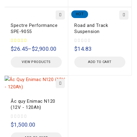
HOT
Spectre Performance
Road and Track
SPE-9055
Suspension
out of 5
$
26.45
–
$
2,900.00
$
14.83
VIEW PRODUCTS
ADD TO CART
Ắc quy Enimac N120
(12V - 120Ah)
out of 5
$
1,500.00