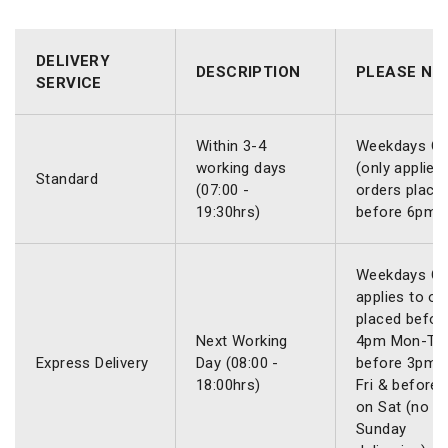
DELIVERY
DESCRIPTION
PLEASE NO
SERVICE
Within 3-4
Weekdays On
working days
(only applies
Standard
(07:00 -
orders place
19:30hrs)
before 6pm)
Weekdays Onl
applies to or
placed befor
Next Working
4pm Mon-Thu
Express Delivery
Day (08:00 -
before 3pm 
18:00hrs)
Fri & before
on Sat (no
Sunday