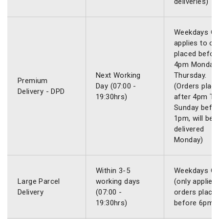
deliveries)
Weekdays Onl
applies to or
placed befor
4pm Monday
Next Working
Thursday.
Premium
Day (07:00 -
(Orders plac
Delivery - DPD
19:30hrs)
after 4pm Th
Sunday befo
1pm, will be
delivered
Monday)
Within 3-5
Weekdays On
Large Parcel
working days
(only applies
Delivery
(07:00 -
orders place
19:30hrs)
before 6pm)