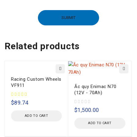
Related products
Racing Custom Wheels
VF911
Ắc quy Enimac N70
(12V - 70Ah)
$
89.74
out of 5
$
1,500.00
ADD TO CART
ADD TO CART