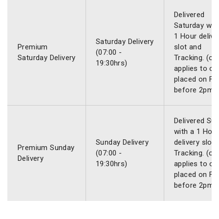
Delivered
Saturday wit
1 Hour delive
Saturday Delivery
Premium
slot and
(07:00 -
Saturday Delivery
Tracking. (on
19:30hrs)
applies to or
placed on Fr
before 2pm)
Delivered Su
with a 1 Hou
Sunday Delivery
delivery slot
Premium Sunday
(07:00 -
Tracking. (on
Delivery
19:30hrs)
applies to or
placed on Fr
before 2pm)