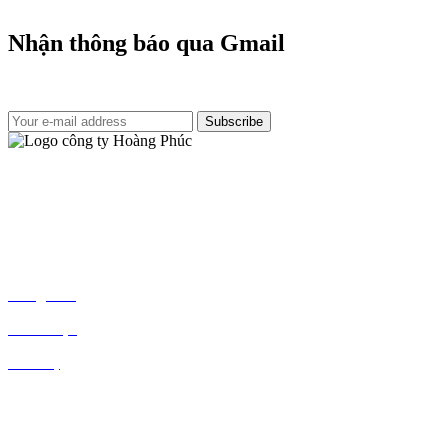
Nhận thông báo qua Gmail
Đăng ký để nhận các thông báo giảm giá 15 – 20% của chúng tôi
Subscribe
Địa chỉ:
27F3 Đường DN4-3, Khu phố 57, Phường Đông Hưng
Thuận, Tp Hồ Chí Minh
Số điện thoại: 0286.670.2255
Email:
info.hoangphucxyz@gmail.com
Trang Chủ
Giới Thiệu
Liên Hệ
Lốp Xe
Dầu Nhớt