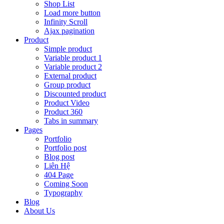
Shop List
Load more button
Infinity Scroll
Ajax pagination
Product
Simple product
Variable product 1
Variable product 2
External product
Group product
Discounted product
Product Video
Product 360
Tabs in summary
Pages
Portfolio
Portfolio post
Blog post
Liên Hệ
404 Page
Coming Soon
Typography
Blog
About Us