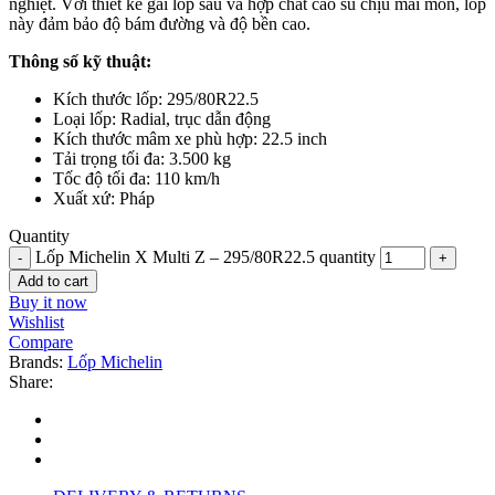
nghiệt. Với thiết kế gai lốp sâu và hợp chất cao su chịu mài mòn, lốp
này đảm bảo độ bám đường và độ bền cao.
Thông số kỹ thuật:
Kích thước lốp: 295/80R22.5
Loại lốp: Radial, trục dẫn động
Kích thước mâm xe phù hợp: 22.5 inch
Tải trọng tối đa: 3.500 kg
Tốc độ tối đa: 110 km/h
Xuất xứ: Pháp
Quantity
Lốp Michelin X Multi Z – 295/80R22.5 quantity
Add to cart
Buy it now
Wishlist
Compare
Brands:
Lốp Michelin
Share: