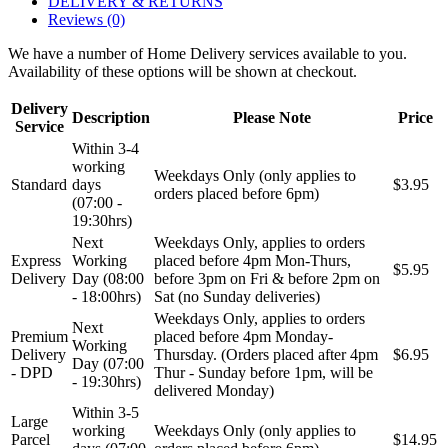
DELIVERY & RETURNS
Reviews (0)
We have a number of Home Delivery services available to you.
Availability of these options will be shown at checkout.
Delivery
Description
Please Note
Price
Service
Within 3-4
working
Weekdays Only (only applies to
Standard
days
$3.95
orders placed before 6pm)
(07:00 -
19:30hrs)
Next
Weekdays Only, applies to orders
Express
Working
placed before 4pm Mon-Thurs,
$5.95
Delivery
Day (08:00
before 3pm on Fri & before 2pm on
- 18:00hrs)
Sat (no Sunday deliveries)
Weekdays Only, applies to orders
Next
Premium
placed before 4pm Monday-
Working
Delivery
Thursday. (Orders placed after 4pm
$6.95
Day (07:00
- DPD
Thur - Sunday before 1pm, will be
- 19:30hrs)
delivered Monday)
Within 3-5
Large
working
Weekdays Only (only applies to
Parcel
$14.95