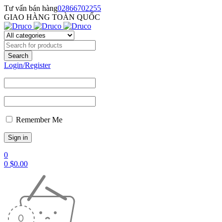
Tư vấn bán hàng
02866702255
GIAO HÀNG TOÀN QUỐC
Login/Register
Remember Me
0
0
$
0.00