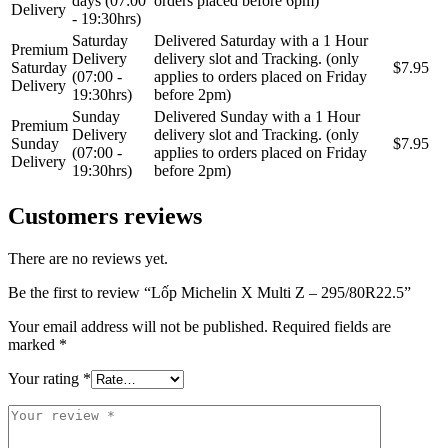
days (07:00
orders placed before 6pm)
Delivery
- 19:30hrs)
Saturday
Delivered Saturday with a 1 Hour
Premium
Delivery
delivery slot and Tracking. (only
Saturday
$7.95
(07:00 -
applies to orders placed on Friday
Delivery
19:30hrs)
before 2pm)
Sunday
Delivered Sunday with a 1 Hour
Premium
Delivery
delivery slot and Tracking. (only
Sunday
$7.95
(07:00 -
applies to orders placed on Friday
Delivery
19:30hrs)
before 2pm)
Customers reviews
There are no reviews yet.
Be the first to review “Lốp Michelin X Multi Z – 295/80R22.5”
Your email address will not be published.
Required fields are
marked
*
Your rating
*