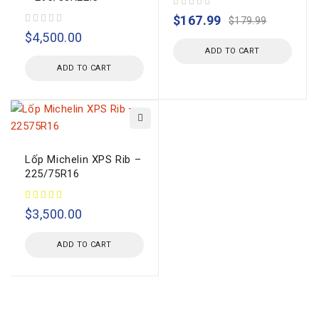
out of 5
$
167.99
$
179.99
out of 5
$
4,500.00
ADD TO CART
ADD TO CART
Lốp Michelin XPS Rib –
225/75R16
$
3,500.00
ADD TO CART