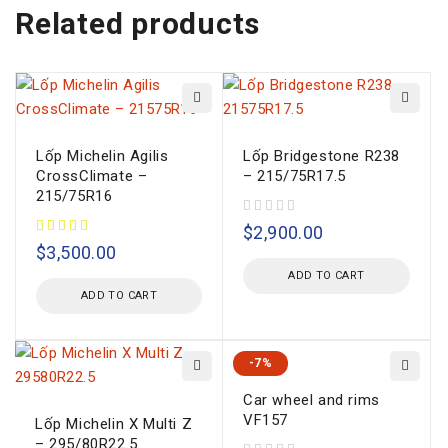
Related products
Lốp Michelin Agilis
Lốp Bridgestone R238
CrossClimate –
– 215/75R17.5
215/75R16
out of 5
$
2,900.00
$
3,500.00
ADD TO CART
ADD TO CART
-7%
Car wheel and rims
VF157
Lốp Michelin X Multi Z
– 295/80R22.5